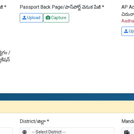
జీ *
Passport Back Page/పాస్‌పోర్ట్ వెనుక పేజీ *
AP Ad
చిరున
Upload
Capture
Aadhaa
Up
యోగం /
ుకేషన్
District/జిల్లా *
Mand