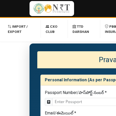
IMPORT /
CXO
TTD
PB
EXPORT
CLUB
DARSHAN
INSUR
Prava
Personal Information (As per Passp
Passport Number/పాస్‌పోర్ట్ నంబర్ *
Email/ఈమెయిల్ *