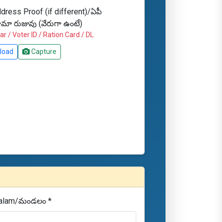
dress Proof (if different)/ఏపీ
ామా రుజువు (వేరుగా ఉంటే)
r / Voter ID / Ration Card / DL
load
Capture
alam/మండలం *