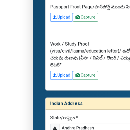
Passport Front Page/పాస్‌పోర్ట్ ముందు పే
Upload
Capture
Work / Study Proof
(visa/civil/laama/education letter)/ ఉద్
చదువు రుజువు (వీసా / సివిల్ / లేబర్ / ఎడ్య
లెటర్*
Upload
Capture
Indian Address
State/రాష్ట్రం *