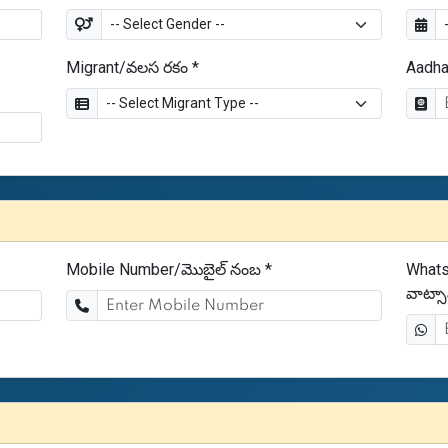
Migrant/వలస రకం *
Aadha
Mobile Number/మొబైల్ నంబ *
Whats
వాట్సా