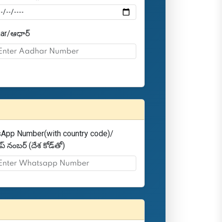
ar/ఆధార్
App Number(with country code)/
ప్ నంబర్ (దేశ కోడ్‌తో)