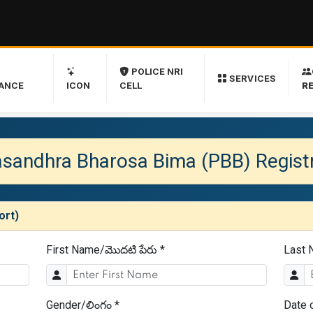
B
POLICE NRI
SERVICES
ANCE
ICON
CELL
R
sandhra Bharosa Bima (PBB) Regist
ort)
First Name/మొదటి పేరు *
Last 
Gender/లింగం *
Date o