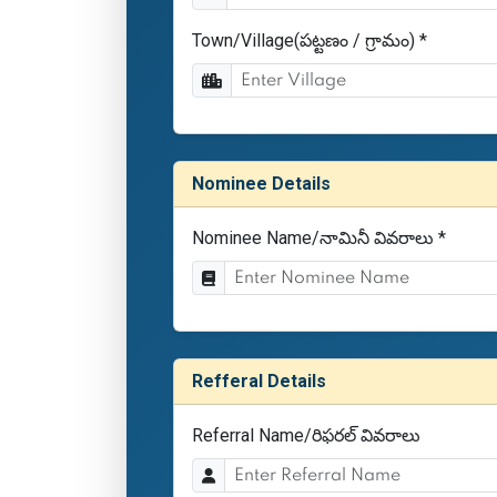
Town/Village(పట్టణం / గ్రామం) *
Nominee Details
Nominee Name/నామినీ వివరాలు *
Refferal Details
Referral Name/రిఫరల్ వివరాలు