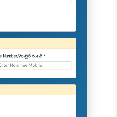
e Number/మొబైల్ నంబర్ *